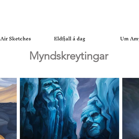
 Air Sketches
Eldfjall á dag
Um Am
Myndskreytingar