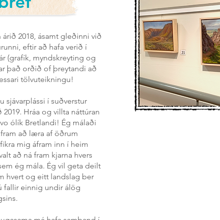
bréf
rið 2018, ásamt gleðinni við
unni, eftir að hafa verið í
r (grafík, myndskreyting og
var það orðið of þreytandi að
 þessari tölvuteikningu!
u sjávarplássi í suðverstur
 2019. Hráa og villta náttúran
svo ólík Bretlandi! Ég málaði
áfram að læra af öðrum
ikra mig áfram inn í heim
alt að ná fram kjarna hvers
em ég mála. Ég vil geta deilt
 hvert og eitt landslag ber
 fallir einnig undir álög
gsins.
 áhugasama má hafa samband í