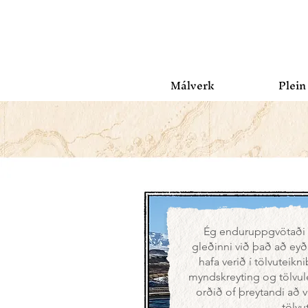
Málverk
Plein
Ég enduruppgvötaði o
gleðinni við það að eyða 
hafa verið í tölvuteikn
myndskreyting og tölvule
orðið of þreytandi að ve
tölvu