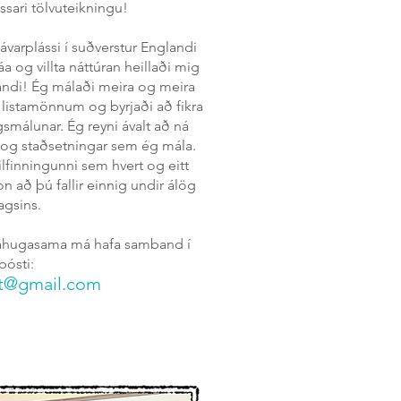
þessari tölvuteikningu!
jávarplássi í suðverstur Englandi
áa og villta náttúran heillaði mig
landi! Ég málaði meira og meira
 listamönnum og byrjaði að fikra
smálunar. Ég reyni ávalt að ná
i og staðsetningar sem ég mála.
ilfinningunni sem hvert og eitt
on að þú fallir einnig undir álög
agsins.
r áhugasama má hafa samband í
pósti:
rt@gmail.com