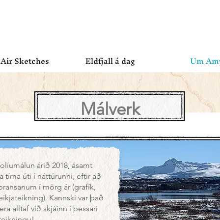
 Air Sketches
Eldfjall á dag
Um Am
Málverk
líumálun árið 2018, ásamt
tíma úti í náttúrunni, eftir að
ibransanum í mörg ár (grafík,
ikjateikning). Kannski var það
ra alltaf við skjáinn í þessari
teikningu!