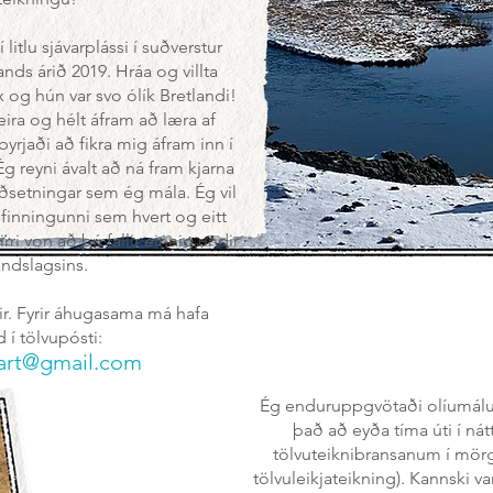
litlu sjávarplássi í suðverstur
ands árið 2019. Hráa og villta
x og hún var svo ólík Bretlandi!
ra og hélt áfram að læra af
jaði að fikra mig áfram inn í
g reyni ávalt að ná fram kjarna
aðsetningar sem ég mála. Ég vil
lfinningunni sem hvert og eitt
rri von að þú fallir einnig undir
andslagsins.
r. Fyrir áhugasama má hafa
í tölvupósti:
art@gmail.com
Ég enduruppgvötaði olíumálun
það að eyða tíma úti í nátt
tölvuteiknibransanum í mörg
tölvuleikjateikning). Kannski v