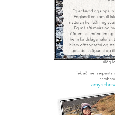
Ég er fædd og uppalin í 
Englandi en kom til Ísl
náttúran heillaði mig stra
Ég málaði meira og mei
öðrum listamönnum og byr
heim landslagsmálunar. É
hvers viðfangsefni og st
geta deilt sögunni og ti
landslag ber með sér í þei
álög l
Tek að mér sérpantani
samband 
amyriches