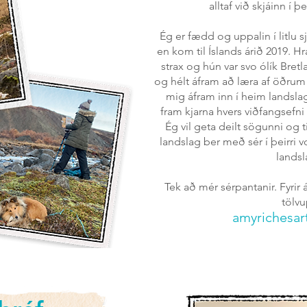
alltaf við skjáinn í 
Ég er fædd og uppalin í litlu s
en kom til Íslands árið 2019. Hr
strax og hún var svo ólík Bret
og hélt áfram að læra af öðrum
mig áfram inn í heim landslag
fram kjarna hvers viðfangsefn
Ég vil geta deilt sögunni og t
landslag ber með sér í þeirri v
landsl
Tek að mér sérpantanir. Fyri
tölvu
amyrichesa