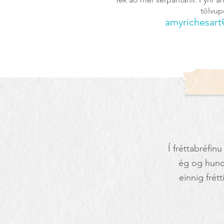
tölvup
amyrichesar
Í fréttabréfinu
ég og hund
einnig frét