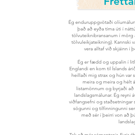
Frétta
Ég enduruppgvötaði olíumálun á
það að eyða tíma úti í náttúr
tölvuteiknibransanum í mörg á
tölvuleikjateikning). Kannski 
vera alltaf við skjáinn í
Ég er fædd og uppalin í litl
Englandi en kom til Íslands árið
heillaði mig strax og hún var 
meira og meira og hélt 
listamönnum og byrjaði að f
landslagsmálunar. Ég reyni áv
viðfangsefni og staðsetningar s
sögunni og tilfinningunni sem
með sér í þeirri von að þú
landsla
Tek að mér sérpantanir. Fyrir