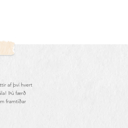
tir af því hvert
la! Þú færð
um framtíðar