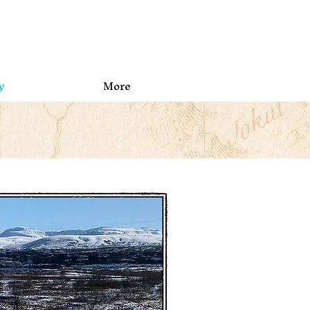
y
More