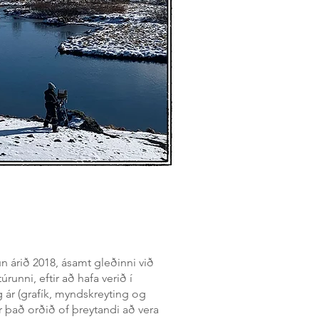
 árið 2018, ásamt gleðinni við
úrunni, eftir að hafa verið í
 ár (grafík, myndskreyting og
ar það orðið of þreytandi að vera