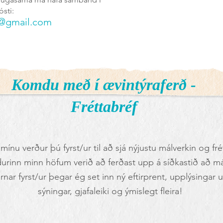
ósti:
t@gmail.com
Komdu með í ævintýraferð -
Fréttabréf
 mínu verður þú fyrst/ur til að sjá nýjustu málverkin og frét
urinn minn höfum verið að ferðast upp á síðkastið að má
tirnar fyrst/ur þegar ég set inn ný eftirprent, upplýsingar 
sýningar, gjafaleiki og ýmislegt fleira!